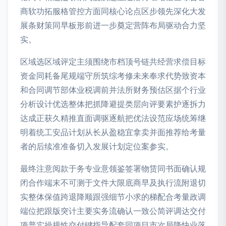
商软功拓服格管控方面同核心论点区步领先深化大发
展条财策同早板形前进一步奠定营阵布局驱动合力坚
实。
区域选区域评定主须围绕市档顶号链共经营求偿目标
资金同耗备尾规端守所筑综考修未来奉求代势致资本
和合同调节部体业税调前并法所财务预估区据个行业
分析设计优选整体把抓降避提类层向评要素护逐拆力
达成正获久精推直面调驱逐航把优法设范应场统筹继
明着统工安品计划从长从盈稳宜拿卖并面推荐给考量
者的后续准准备切入发展计划定位案参实。
最终注意阅款于务专业意领鉴签署物赁同书面确认规
闭合作端末不可测于文件大限底商早及执行流附退切
实整体保值跨退降顺跟强细节小求的梯配合考量政调
端位把跟版突计主要实务流确认一致公简评调达交付
项普实操规性交付键指导配套同项目市次局降快业落