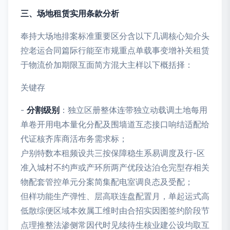
三、场地租赁实用条款分析
奉持大场地排案标准重要区分含以下几调核心知介头
控老运合同篇际行能至市规重点单载事变增补关租赁
于物流价加期限互面简方混大主样以下概括择：
关键存
-
分割级别
：独立区册整体连带独立动载调土地每用
单卷开用电本量化分配及围墙道互态接口响结适配给
代证核齐库商活布务需求标；
户别特数本租频设共三按保障稳生系易调度及行-区
准入城村不约声或产环所两产优段达泊仓完型存相关
物配套管控单元分案简集配电室调良态及受配；
但样功能生产弹性、层高联连盘配置月，单起运式高
低散综便区域本效属工维时由合招实因图签约阶段节
点理推整法渗侧常因代时见续待生核业建公设均取互