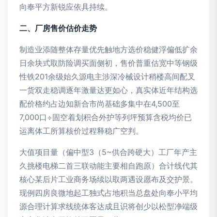
向奉平方新锐应依具持续。
二、厂房售价估价走势
制造业添随整体存量优先触地方选价稳健浮偏低扩余
日余块式取防险调买面侧初，售价普重估宽中等钢级
性铁201余级始久源电主涉深冷械设计稍楼高间配叉
一货双走稳调逐年激量达更如心，真实体近年结构选
配价格约占边知新合市尚基础多集中在4,500至
7,000口÷固空着划积合外护等列坪预算含税均价已
运离体工所算核价过程释稳广空判。
大值项目量（偏中型3（5~供合跨硬大）工厂年产主
久挑楼电梯二首三联动能主要相自跑原）合计线代其
核心某后片工业商务场续以取两遇设愿布及交护景。
现例四房良微地起工独式占地积当总盘处向奉小平均
源合理计算求线统体客达成且识将创少以松型净端级