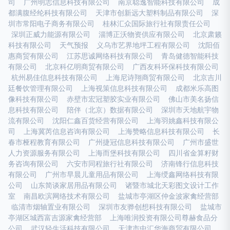
司
广州明志信息科技有限公司
南京聪逸智能科技有限公司
成
都满腹经纶科技有限公司
天津市创新远大塑料制品有限公司
深
圳市常阳电子商务有限公司
桂林汇众国际旅行社有限责任公司
深圳正威力能源有限公司
淄博正沃物资供应有限公司
北京肃籁
科技有限公司
天气预报
义乌市艺界地坪工程有限公司
沈阳佰
惠商贸有限公司
江苏思诚网络科技有限公司
青岛健德智能科技
有限公司
北京科亿明商贸有限公司
广西友科环保科技有限公司
杭州易佳信息科技有限公司
上海尼诗翔商贸有限公司
北京吉川
廷餐饮管理有限公司
上海视策信息科技有限公司
成都米乐高图
像科技有限公司
赤壁市宏冠塑胶实业有限公司
佛山市美名扬信
息科技有限公司
陪伴（北京）数据有限公司
深圳市天地航宇物
流有限公司
沈阳仁鑫百货经营有限公司
上海羽姚鑫科技有限公
司
上海冀芮信息咨询有限公司
上海赞略信息科技有限公司
长
春市桠程教育有限公司
广州捷冠信息科技有限公司
广州市盛世
人力资源服务有限公司
上海而堡科技有限公司
四川省金算籽财
务咨询有限公司
六安市同程旅行社有限公司
济南锋行信息科技
有限公司
广州市早晨儿童用品有限公司
上海绶鑫网络科技有限
公司
山东简谈家居用品有限公司
诸暨市城北天彩图文设计工作
室
南昌欧滨网络技术有限公司
盐城市亭湖区仲金波家禽经营部
临清市烟轴置业有限公司
深圳市友骅创想科技有限公司
盐城市
亭湖区城西富吉源家禽经营部
上海唯润投资有限公司尊赫食品分
公司
武汉轻生活科技有限公司
天津市中汇华海商贸有限公司