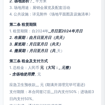
2. 场地面积：
_ 平方米
3. 场地用途：展销会展览及配套活动
4. 公共设施：详见附件《场地平面图及设施清单》
第二条 租赁期限
1. 租赁期限：自2024年
_月
日至2024年
月
日
2. 布展期：自
月
日至
月
日（共
天）
3. 展览期：
月
日至
月
日（共
天）
4. 撤展期：
月
日至
月
日（共
_天）
第三条 租金及支付方式
1. 总租金：人民币
元（大写：
_ 元整）
- 含场地使用费
_ 元
应急卫生预收款
__ 元 (期满并清理完毕可退还)
支付期限：本合同签订后__日内支付50%；进场前3
日内支付50%。